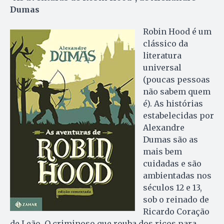
Dumas
Robin Hood é um
clássico da
literatura
universal
(poucas pessoas
não sabem quem
é). As histórias
estabelecidas por
Alexandre
Dumas são as
mais bem
cuidadas e são
ambientadas nos
séculos 12 e 13,
sob o reinado de
Ricardo Coração
de Leão. O criminoso que rouba dos ricos para