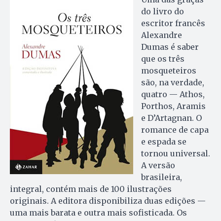
do livro do
escritor francês
Alexandre
Dumas é saber
que os três
mosqueteiros
são, na verdade,
quatro — Athos,
Por­thos, Aramis
e D’Artagnan. O
romance de capa
e espada se
tornou universal.
A versão
brasileira,
integral, contém mais de 100 ilustrações
originais. A editora disponibiliza duas edições —
uma mais barata e outra mais sofisticada. Os