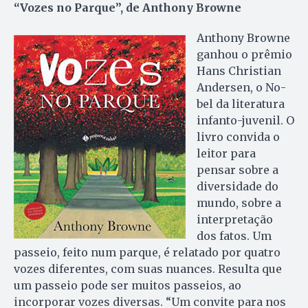
“Vozes no Parque”, de Anthony Browne
Anthony Browne
ganhou o prê­mio
Hans Chris­­­tian
An­dersen, o No­­
bel da literatura
infanto-juvenil. O
li­vro convida o
leitor para
pensar sobre a
diversidade do
mundo, sobre a
interpretação
dos fatos. Um
passeio, feito num parque, é relatado por quatro
vozes diferentes, com suas nuances. Resulta que
um passeio pode ser muitos passeios, ao
incorporar vozes diversas. “Um convite para nos