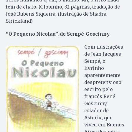
tem de chato. (Glo­binho, 32 páginas, tradução de
José Rubens Siqueira, ilustração de Shadra
Strickland)
“O Pequeno Nicolau”, de Sempé-Goscinny
Com ilustrações
de Jean-Jacques
Sempé, o
livrinho
aparentemente
despretensioso
escrito pelo
francês René
Gos­cin­ny,
criador de
Asterix, que
viveu em Buenos
Aires durante a