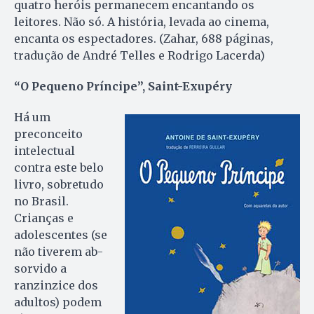
quatro heróis permanecem encantando os
leitores. Não só. A história, levada ao cinema,
encanta os espectadores. (Zahar, 688 páginas,
tradução de André Telles e Rodrigo Lacerda)
“O Pequeno Príncipe”, Saint-Exupéry
Há um
preconceito
intelectual
contra este belo
livro, so­bretudo
no Bra­sil.
Crianças e
adolescentes (se
não tiverem ab­
sorvido a
ranzinzice dos
adultos) podem