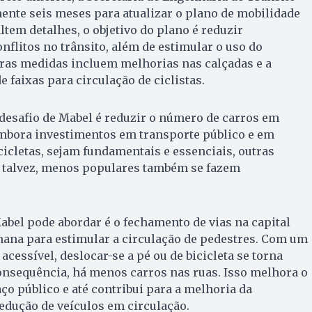
ente seis meses para atualizar o plano de mobilidade
ltem detalhes, o objetivo do plano é reduzir
flitos no trânsito, além de estimular o uso do
tras medidas incluem melhorias nas calçadas e a
 faixas para circulação de ciclistas.
 desafio de Mabel é reduzir o número de carros em
Embora investimentos em transporte público e em
icletas, sejam fundamentais e essenciais, outras
, talvez, menos populares também se fazem
bel pode abordar é o fechamento de vias na capital
mana para estimular a circulação de pedestres. Com um
cessível, deslocar-se a pé ou de bicicleta se torna
onsequência, há menos carros nas ruas. Isso melhora o
aço público e até contribui para a melhoria da
redução de veículos em circulação.