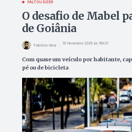
FALTOU DIZER
O desafio de Mabel pa
de Goiânia
10 fevereiro 2025 às 16h31
Fabrício Vera
Com quase um veículo por habitante, capi
pé ou de bicicleta