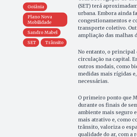
(SET) terá aproximadam
Goiânia
urbana. Embora ainda fa
Plano Nova
congestionamentos e con
Mobilidade
transporte coletivo. Ou
Sandro Mabel
ampliação das malhas de
SET
Trânsito
No entanto, o principal
circulação na capital. 
outros modais, como bic
medidas mais rígidas e
necessárias.
O primeiro ponto que Ma
durante os finais de se
ambiente mais seguro e a
mais atrativo e, como c
trânsito, valoriza o esp
qualidade do ar, com a 