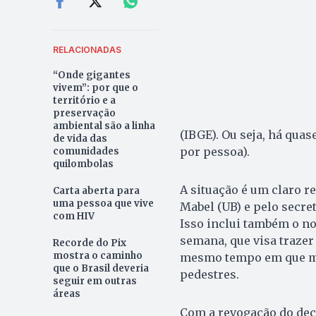
RELACIONADAS
“Onde gigantes
vivem”: por que o
território e a
preservação
ambiental são a linha
(IBGE). Ou seja, há quas
de vida das
por pessoa).
comunidades
quilombolas
A situação é um claro r
Carta aberta para
uma pessoa que vive
Mabel (UB) e pelo secre
com HIV
Isso inclui também o n
semana, que visa trazer 
Recorde do Pix
mostra o caminho
mesmo tempo em que man
que o Brasil deveria
pedestres.
seguir em outras
áreas
Com a revogação do decr