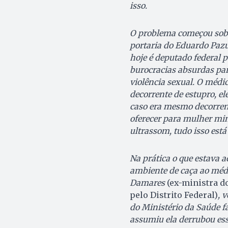
isso.
O problema começou sobr
portaria do Eduardo Pazu
hoje é deputado federal pe
burocracias absurdas par
violência sexual. O médic
decorrente de estupro, el
caso era mesmo decorrent
oferecer para mulher min
ultrassom, tudo isso está
Na prática o que estava 
ambiente de caça ao médic
Damares
(ex-ministra d
pelo Distrito Federal)
, 
do Ministério da Saúde fa
assumiu ela derrubou es