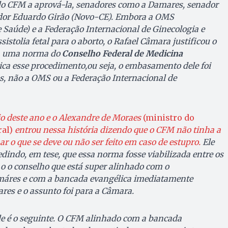
do CFM a aprová-la, senadores como a Damares, senador
nador Eduardo Girão (Novo-CE). Embora a OMS
Saúde) e a Federação Internacional de Ginecologia e
sistolia fetal para o aborto, o Rafael Câmara justificou o
em uma norma do
Conselho Federal de Medicina
tica esse procedimento,ou seja, o embasamento dele foi
s, não a OMS ou a Federação Internacional de
cio deste ano e o Alexandre de Moraes
(ministro do
al)
entrou nessa história dizendo que o CFM não tinha a
r o que se deve ou não ser feito em caso de estupro.
Ele
dindo, em tese, que essa norma fosse viabilizada entre os
 o o conselho que está super alinhado com o
áres e com a bancada evangélica imediatamente
res e o assunto foi para a Câmara.
de é o seguinte. O CFM alinhado com a bancada