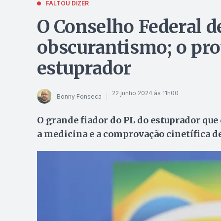
FALTOU DIZER
O Conselho Federal d
obscurantismo; o pro
estuprador
22 junho 2024 às 11h00
Bonny Fonseca
O grande fiador do PL do estuprador que
a medicina e a comprovação cinetífica d