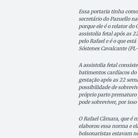
Essa portaria tinha como 
secretário do Pazuello n
porque ele é o relator d
assistolia fetal após as 
pelo Rafael e é o que est
Sóstenes Cavalcante (PL-
A assistolia fetal consist
batimentos cardíacos do f
gestação após as 22 seman
possibilidade de sobrevi
próprio parto prematuro j
pode sobreviver, por isso 
O Rafael Câmara, que é m
elaborou essa norma e el
bolsonaristas estavam n