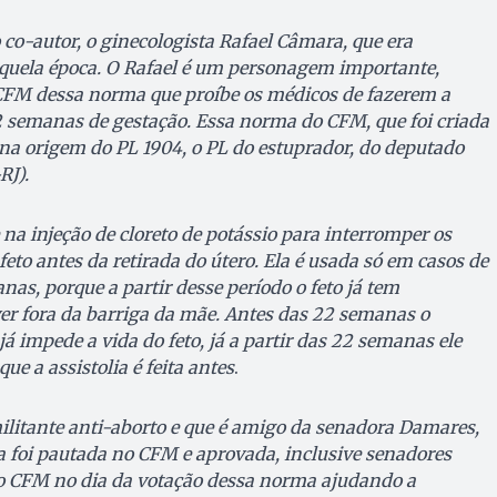
co-autor, o ginecologista Rafael Câmara, que era
aquela época. O Rafael é um personagem importante,
o CFM dessa norma que proíbe os médicos de fazerem a
22 semanas de gestação. Essa norma do CFM, que foi criada
á na origem do PL 1904, o PL do estuprador, do deputado
RJ).
e na injeção de cloreto de potássio para interromper os
eto antes da retirada do útero. Ela é usada só em casos de
as, porque a partir desse período o feto já tem
ver fora da barriga da mãe. Antes das 22 semanas o
á impede a vida do feto, já a partir das 22 semanas ele
que a assistolia é feita antes
.
ilitante anti-aborto e que é amigo da senadora Damares,
a foi pautada no CFM e aprovada, inclusive senadores
o CFM no dia da votação dessa norma ajudando a