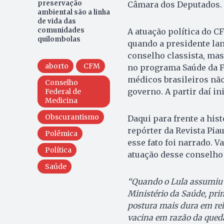
preservação
Câmara dos Deputados.
ambiental são a linha
de vida das
comunidades
A atuação política do 
quilombolas
quando a presidente la
conselho classista, mas
aborto
CFM
no programa Saúde da Fa
médicos brasileiros não
Conselho
governo. A partir daí in
Federal de
Medicina
Obscurantismo
Daqui para frente a hist
repórter da Revista Pia
Polêmica
esse fato foi narrado. V
Política
atuação desse conselho 
Saúde
“Quando o Lula assumiu 
Ministério da Saúde, pri
postura mais dura em re
vacina em razão da queda