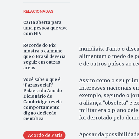
RELACIONADAS
Carta aberta para
uma pessoa que vive
com HIV
Recorde do Pix
mundiais. Tanto o disc
mostra o caminho
alimentam o medo de po
que o Brasil deveria
seguir em outras
e de outros países ao re
áreas
Você sabe o que é
Assim como o seu prime
'Parassocial'?
interesses nacionais e
Palavra do Ano do
exemplo, segundo o jo
Dicionário de
Cambridge revela
a aliança “obsoleta” e e
comportamento
militar era o plano del
digno de ficção
foi derrotado pelo demo
científica
Apesar da possibilidade
Acordo de Paris