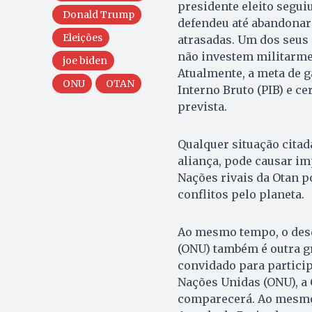
presidente eleito segu
Donald Trump
defendeu até abandonar
Eleições
atrasadas. Um dos seus 
não investem militarme
joe biden
Atualmente, a meta de g
ONU
OTAN
Interno Bruto (PIB) e c
prevista.
Qualquer situação citad
aliança, pode causar imp
Nações rivais da Otan p
conflitos pelo planeta.
Ao mesmo tempo, o des
(ONU) também é outra g
convidado para particip
Nações Unidas (ONU), a C
comparecerá. Ao mesmo t