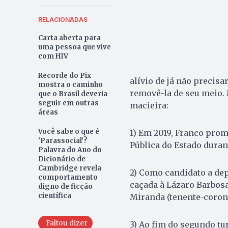
RELACIONADAS
Carta aberta para
uma pessoa que vive
com HIV
Recorde do Pix
alívio de já não precisa
mostra o caminho
removê-la de seu meio. 
que o Brasil deveria
seguir em outras
macieira:
áreas
Você sabe o que é
1) Em 2019, Franco pro
'Parassocial'?
Pública do Estado duran
Palavra do Ano do
Dicionário de
Cambridge revela
2) Como candidato a dep
comportamento
caçada à Lázaro Barbos
digno de ficção
científica
Miranda (tenente-corone
Faltou dizer
3) Ao fim do segundo tu