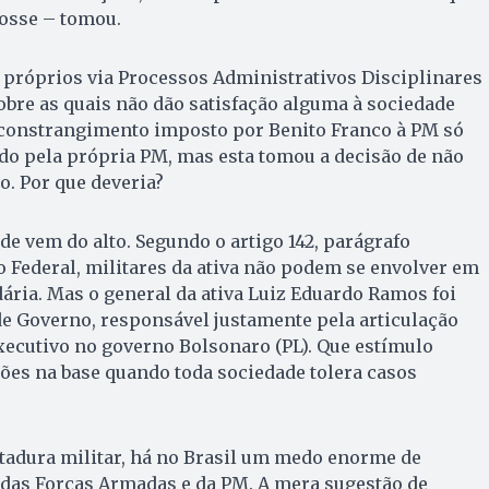
posse – tomou.
i próprios via Processos Administrativos Disciplinares
obre as quais não dão satisfação alguma à sociedade
O constrangimento imposto por Benito Franco à PM só
do pela própria PM, mas esta tomou a decisão de não
io. Por que deveria?
 vem do alto. Segundo o artigo 142, parágrafo
ão Federal, militares da ativa não podem se envolver em
dária. Mas o general da ativa Luiz Eduardo Ramos foi
de Governo, responsável justamente pela articulação
executivo no governo Bolsonaro (PL). Que estímulo
ções na base quando toda sociedade tolera casos
tadura militar, há no Brasil um medo enorme de
 das Forças Armadas e da PM. A mera sugestão de