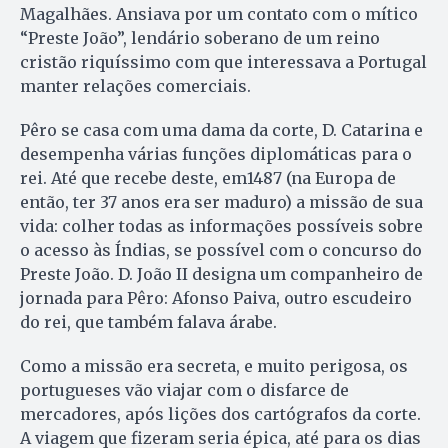
Magalhães. Ansiava por um contato com o mítico
“Preste João”, lendário soberano de um reino
cristão riquíssimo com que interessava a Portugal
manter relações comerciais.
Pêro se casa com uma dama da corte, D. Catarina e
desempenha várias funções diplomáticas para o
rei. Até que recebe deste, em1487 (na Europa de
então, ter 37 anos era ser maduro) a missão de sua
vida: colher todas as informações possíveis sobre
o acesso às Índias, se possível com o concurso do
Preste João. D. João II designa um companheiro de
jornada para Pêro: Afonso Paiva, outro escudeiro
do rei, que também falava árabe.
Como a missão era secreta, e muito perigosa, os
portugueses vão viajar com o disfarce de
mercadores, após lições dos cartógrafos da corte.
A viagem que fizeram seria épica, até para os dias