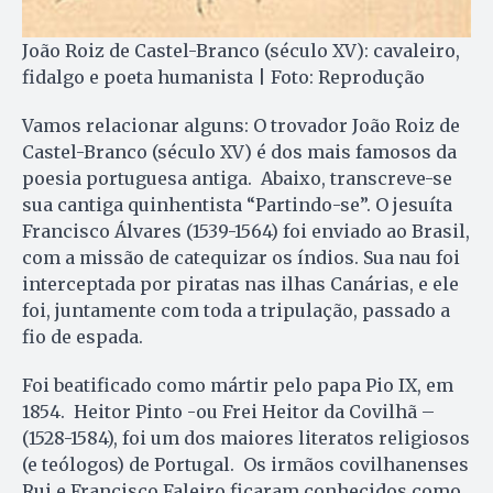
João Roiz de Castel-Branco (século XV): cavaleiro,
fidalgo e poeta humanista | Foto: Reprodução
Vamos relacionar alguns: O trovador João Roiz de
Castel-Branco (século XV) é dos mais famosos da
poesia portuguesa antiga. Abaixo, transcreve-se
sua cantiga quinhentista “Partindo-se”. O jesuíta
Francisco Álvares (1539-1564) foi enviado ao Brasil,
com a missão de catequizar os índios. Sua nau foi
interceptada por piratas nas ilhas Canárias, e ele
foi, juntamente com toda a tripulação, passado a
fio de espada.
Foi beatificado como mártir pelo papa Pio IX, em
1854. Heitor Pinto -ou Frei Heitor da Covilhã –
(1528-1584), foi um dos maiores literatos religiosos
(e teólogos) de Portugal. Os irmãos covilhanenses
Rui e Francisco Faleiro ficaram conhecidos como