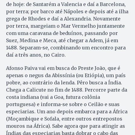
de hoje: de Santarém a Valencia e daí a Barcelona,
por terra; por barco até Nápoles e depois até a ilha
grega de Rhodes e daí a Alexandria. Novamente
por terra, margeiam o Mar Vermelho juntamente
com uma caravana de beduínos, passando por
Suez, Medina e Meca, até chegar a Adem, já em
1488. Separam-se, combinando um encontro para
daí a três anos, no Cairo.
Afonso Paiva vai em busca do Preste João, que é
apenas o negus da Abissínia (ou Etiópia), um país
pobre, ao contrário da lenda. Pêro busca a Índia.
Chega a Calicute no fim de 1488. Percorre parte da
costa indiana (vai a Goa, futura colônia
portuguesa) e informa-se sobre o Ceilão e suas
especiarias. Um ano depois embarca para a África
(Moçambique e Sofala, entre outros entrepostos
mouros na África). Sabe agora que para atingir as
Índias das especiarias basta dobrar o cabo das