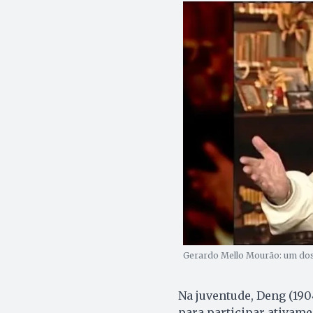
Gerardo Mello Mourão: um dos 
Na juventude, Deng (190
para participar ativame