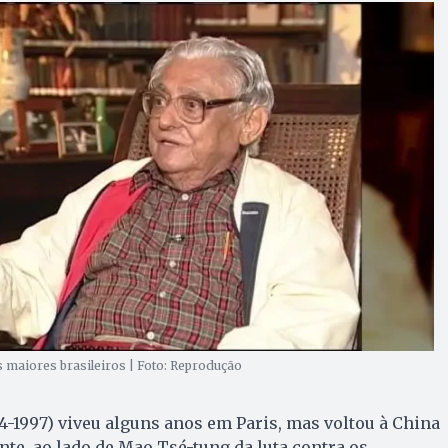
maiores brasileiros | Foto: Reprodução
4-1997) viveu alguns anos em Paris, mas voltou à China
nte, ao lado de Mao Tsé-tung da luta contra os