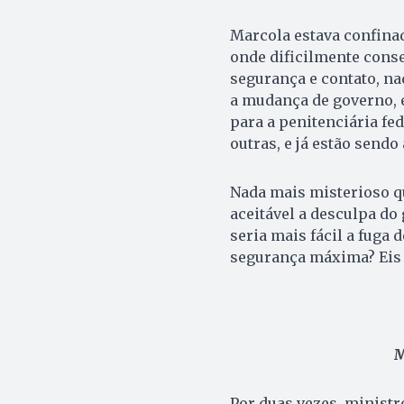
Marcola estava confina
onde dificilmente cons
segurança e contato, n
a mudança de governo, e
para a penitenciária fed
outras, e já estão send
Nada mais misterioso qu
aceitável a desculpa do
seria mais fácil a fuga
segurança máxima? Eis
M
Por duas vezes, minist