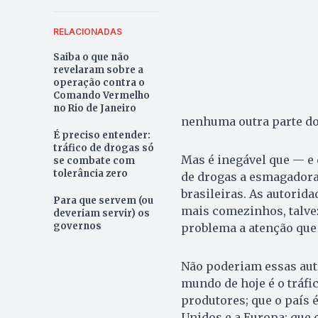
RELACIONADAS
Saiba o que não
revelaram sobre a
operação contra o
Comando Vermelho
no Rio de Janeiro
nenhuma outra parte d
É preciso entender:
tráfico de drogas só
Mas é inegável que — e 
se combate com
tolerância zero
de drogas a esmagadora
brasileiras. As autori
Para que servem (ou
mais comezinhos, talve
deveriam servir) os
governos
problema a atenção que
Não poderiam essas auto
mundo de hoje é o tráfi
produtores; que o país 
Unidos e a Europa; que