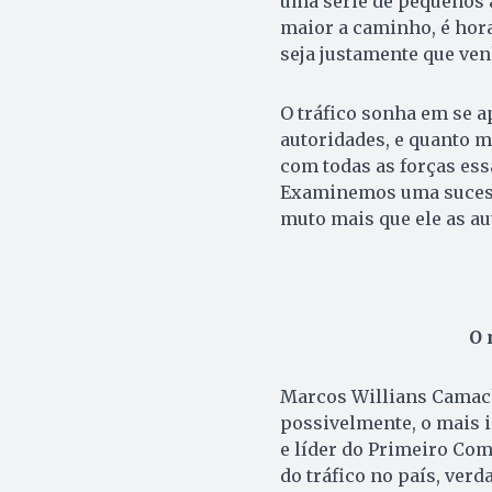
uma série de pequenos 
maior a caminho, é hora
seja justamente que ven
O tráfico sonha em se a
autoridades, e quanto m
com todas as forças es
Examinemos uma sucessão
muto mais que ele as au
O 
Marcos Willians Camacho
possivelmente, o mais i
e líder do Primeiro Com
do tráfico no país, verd