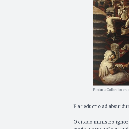
Pintura Colhedores d
E a reductio ad absurdu
O citado ministro igno
conta a produção e tam