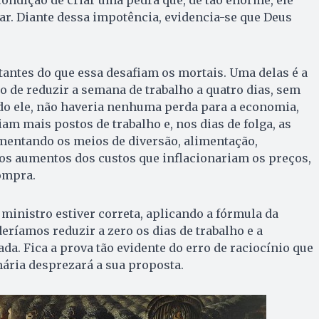
 condição de criar uma pedra que, de tão enorme, ele
r. Diante dessa impotência, evidencia-se que Deus
antes do que essa desafiam os mortais. Uma delas é a
 de reduzir a semana de trabalho a quatro dias, sem
do ele, não haveria nenhuma perda para a economia,
am mais postos de trabalho e, nos dias de folga, as
entando os meios de diversão, alimentação,
os aumentos dos custos que inflacionariam os preços,
ompra.
 ministro estiver correta, aplicando a fórmula da
eríamos reduzir a zero os dias de trabalho e a
da. Fica a prova tão evidente do erro de raciocínio que
ária desprezará a sua proposta.