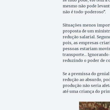
se tudo pode, ele tem a
mesmo não pode levanta
não é todo-poderoso”.
Situações menos import
proposta de um ministro
redução salarial. Segun
pois, as empresas criari
pessoas estariam movim
transporte… Ignorando 
reduzindo o poder de c
Se a premissa do genial
redução ao absurdo, pod
produção não seria afeta
até uma criança do prim