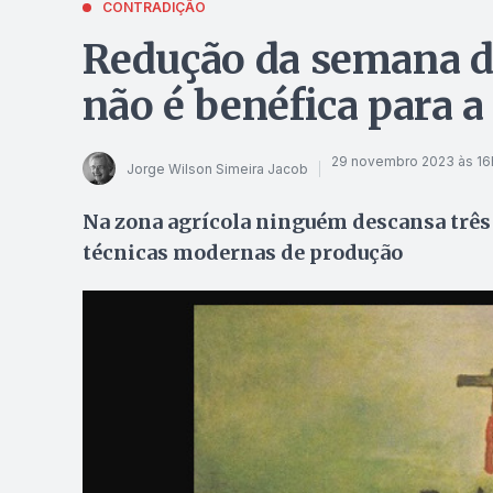
CONTRADIÇÃO
Redução da semana de
não é benéfica para 
29 novembro 2023 às 16
Jorge Wilson Simeira Jacob
Na zona agrícola ninguém descansa três 
técnicas modernas de produção