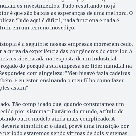
mulam os investimentos. Tudo resultando no já
pior é que são baixas as esperanças de uma melhora. O
licar. Tudo aqui é difícil, nada funciona e nada é
struir em um terreno movediço.
istopia é a seguinte: nossas empresas morrerem cedo.
a curva da experiência das congêneres do exterior. A
cia está retratada na resposta de um industrial
rogado do porquê a sua empresa ser líder mundial na
 Respondeu com singeleza: “Meu bisavô fazia cadeiras ,
mbém. E eu estou ensinando o meu filho como fazer
ples assim”.
ado. Tão complicado que, quando constatamos um
cido pior sistema tributário do mundo, a título de
dotando outro modelo ainda mais complicado. A
 deveria simplificar o atual, prevê uma transição por
e período estaremos sendo vítimas de dois sistemas.