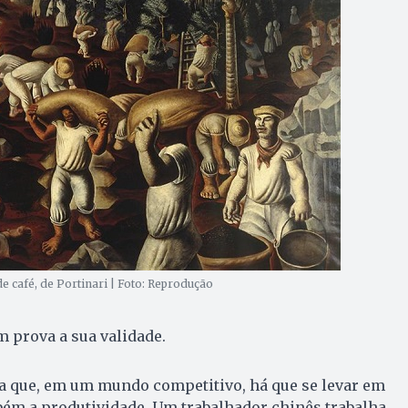
e café, de Portinari | Foto: Reprodução
m prova a sua validade.
ra que, em um mundo competitivo, há que se levar em
bém a produtividade. Um trabalhador chinês trabalha