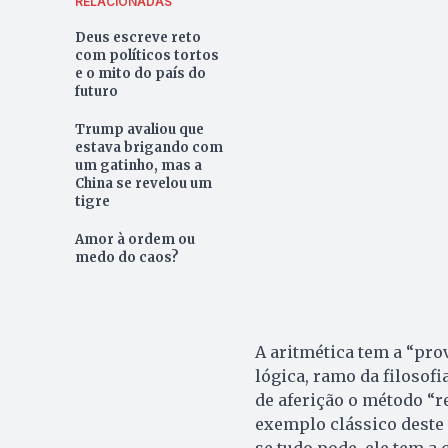
RELACIONADAS
Deus escreve reto
com políticos tortos
e o mito do país do
futuro
Trump avaliou que
estava brigando com
um gatinho, mas a
China se revelou um
tigre
Amor à ordem ou
medo do caos?
A aritmética tem a “prov
lógica, ramo da filosofi
de aferição o método “r
exemplo clássico deste 