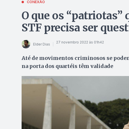
CONEXÃO
O que os “patriotas”
STF precisa ser ques
27 novembro 2022 às 01h42
Elder Dias
Até de movimentos criminosos se podem 
na porta dos quartéis têm validade