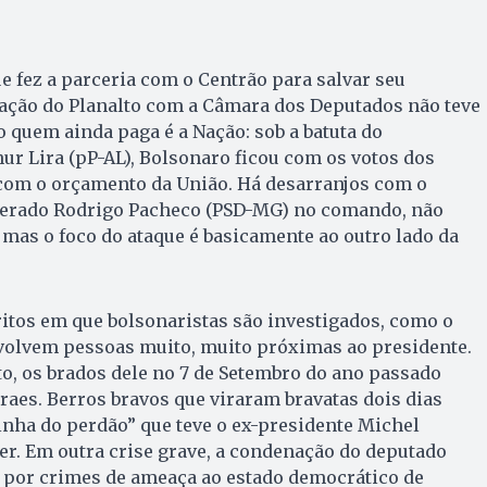
ue fez a parceria com o Centrão para salvar seu
lação do Planalto com a Câmara dos Deputados não teve
 quem ainda paga é a Nação: sob a batuta do
hur Lira (pP-AL), Bolsonaro ficou com os votos dos
 com o orçamento da União. Há desarranjos com o
derado Rodrigo Pacheco (PSD-MG) no comando, não
, mas o foco do ataque é basicamente ao outro lado da
ritos em que bolsonaristas são investigados, como o
nvolvem pessoas muito, muito próximas ao presidente.
to, os brados dele no 7 de Setembro do ano passado
aes. Berros bravos que viraram bravatas dois dias
inha do perdão” que teve o ex-presidente Michel
r. Em outra crise grave, a condenação do deputado
) por crimes de ameaça ao estado democrático de