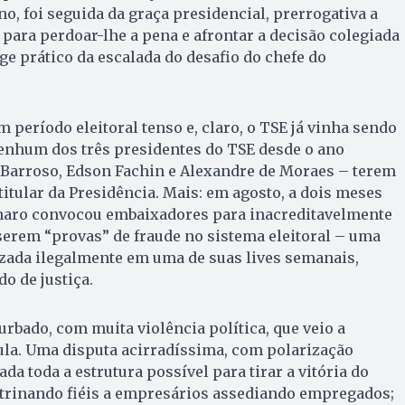
ano, foi seguida da graça presidencial, prerrogativa a
para perdoar-lhe a pena e afrontar a decisão colegiada
ge prático da escalada do desafio do chefe do
 período eleitoral tenso e, claro, o TSE já vinha sendo
nenhum dos três presidentes do TSE desde o ano
 Barroso, Edson Fachin e Alexandre de Moraes – terem
titular da Presidência. Mais: em agosto, a dois meses
sonaro convocou embaixadores para inacreditavelmente
serem “provas” de fraude no sistema eleitoral – uma
azada ilegalmente em uma de suas lives semanais,
o de justiça.
urbado, com muita violência política, que veio a
Lula. Uma disputa acirradíssima, com polarização
ada toda a estrutura possível para tirar a vitória do
utrinando fiéis a empresários assediando empregados;