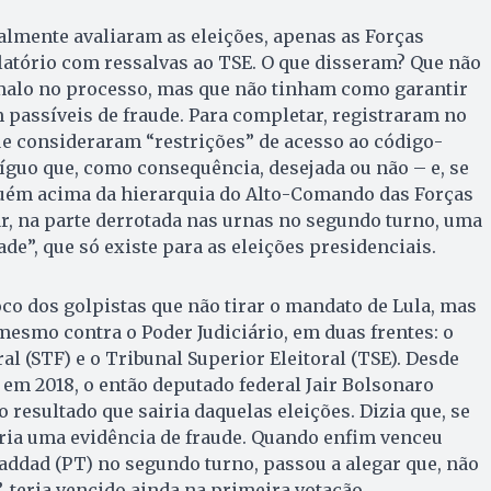
ialmente avaliaram as eleições, apenas as Forças
atório com ressalvas ao TSE. O que disseram? Que não
alo no processo, mas que não tinham como garantir
 passíveis de fraude. Para completar, registraram no
ue consideraram “restrições” de acesso ao código-
íguo que, como consequência, desejada ou não – e, se
lguém acima da hierarquia do Alto-Comando das Forças
ar, na parte derrotada nas urnas no segundo turno, uma
de”, que só existe para as eleições presidenciais.
oco dos golpistas que não tirar o mandato de Lula, mas
mesmo contra o Poder Judiciário, em duas frentes: o
l (STF) e o Tribunal Superior Eleitoral (TSE). Desde
 em 2018, o então deputado federal Jair Bolsonaro
 resultado que sairia daquelas eleições. Dizia que, se
seria uma evidência de fraude. Quando enfim venceu
ddad (PT) no segundo turno, passou a alegar que, não
, teria vencido ainda na primeira votação.