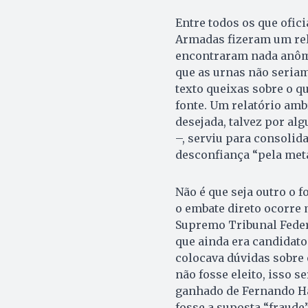
Entre todos os que ofic
Armadas fizeram um rel
encontraram nada anôm
que as urnas não seriam
texto queixas sobre o q
fonte. Um relatório amb
desejada, talvez por a
–, serviu para consolid
desconfiança “pela meta
Não é que seja outro o f
o embate direto ocorre 
Supremo Tribunal Federa
que ainda era candidato
colocava dúvidas sobre o
não fosse eleito, isso 
ganhado de Fernando Ha
fosse a suposta “fraude”