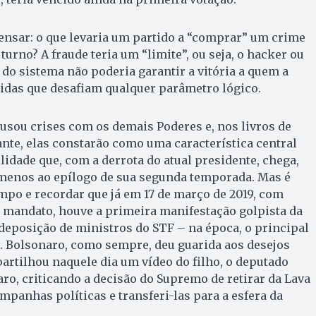
pensar: o que levaria um partido a “comprar” um crime
urno? A fraude teria um “limite”, ou seja, o hacker ou
 do sistema não poderia garantir a vitória a quem a
das que desafiam qualquer parâmetro lógico.
usou crises com os demais Poderes e, nos livros de
ante, elas constarão como uma característica central
lidade que, com a derrota do atual presidente, chega,
 menos ao epílogo de sua segunda temporada. Mas é
mpo e recordar que já em 17 de março de 2019, com
 mandato, houve a primeira manifestação golpista da
 deposição de ministros do STF – na época, o principal
. Bolsonaro, como sempre, deu guarida aos desejos
rtilhou naquele dia um vídeo do filho, o deputado
ro, criticando a decisão do Supremo de retirar da Lava
mpanhas políticas e transferi-las para a esfera da