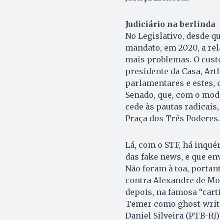
Judiciário na berlinda
No Legislativo, desde q
mandato, em 2020, a re
mais problemas. O custo
presidente da Casa, Art
parlamentares e estes,
Senado, que, com o mo
cede às pautas radicais
Praça dos Três Poderes.
Lá, com o STF, há inqué
das fake news, e que e
Não foram à toa, portan
contra Alexandre de Mor
depois, na famosa “cart
Temer como ghost-write
Daniel Silveira (PTB-RJ