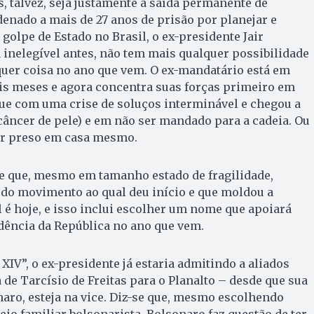
, talvez, seja justamente a saída permanente de
enado a mais de 27 anos de prisão por planejar e
 golpe de Estado no Brasil, o ex-presidente Jair
a inelegível antes, não tem mais qualquer possibilidade
quer coisa no ano que vem. O ex-mandatário está em
is meses e agora concentra suas forças primeiro em
gue com uma crise de soluços interminável e chegou a
âncer de pele) e em não ser mandado para a cadeia. Ou
er preso em casa mesmo.
e que, mesmo em tamanho estado de fragilidade,
 do movimento ao qual deu início e que moldou a
al é hoje, e isso inclui escolher um nome que apoiará
dência da República no ano que vem.
 XIV”, o ex-presidente já estaria admitindo a aliados
 de Tarcísio de Freitas para o Planalto – desde que sua
aro, esteja na vice. Diz-se que, mesmo escolhendo
eio familiar bolsonarista, Bolsonaro faz questão de ter