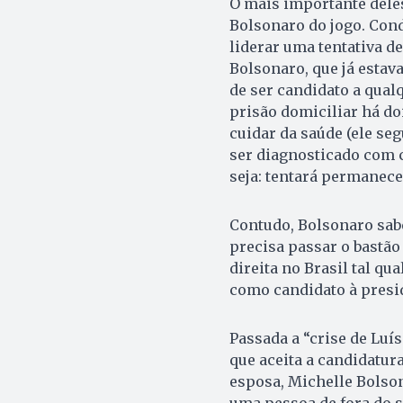
O mais importante deles
Bolsonaro do jogo. Cond
liderar uma tentativa de
Bolsonaro, que já estav
de ser candidato a qual
prisão domiciliar há do
cuidar da saúde (ele se
ser diagnosticado com c
seja: tentará permanec
Contudo, Bolsonaro sab
precisa passar o bastão
direita no Brasil tal qu
como candidato à presi
Passada a “crise de Luís
que aceita a candidatura
esposa, Michelle Bolson
uma pessoa de fora do s