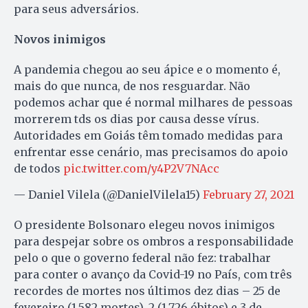
para seus adversários.
Novos inimigos
A pandemia chegou ao seu ápice e o momento é,
mais do que nunca, de nos resguardar. Não
podemos achar que é normal milhares de pessoas
morrerem tds os dias por causa desse vírus.
Autoridades em Goiás têm tomado medidas para
enfrentar esse cenário, mas precisamos do apoio
de todos
pic.twitter.com/y4P2V7NAcc
— Daniel Vilela (@DanielVilela15)
February 27, 2021
O presidente Bolsonaro elegeu novos inimigos
para despejar sobre os ombros a responsabilidade
pelo o que o governo federal não fez: trabalhar
para conter o avanço da Covid-19 no País, com três
recordes de mortes nos últimos dez dias – 25 de
fevereiro (1.582 mortes), 2 (1.726 óbitos) e 3 de