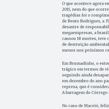
O que acontece agora e
2015, nem do que ocorr
tragédias foi o rompim
de Bento Rodrigues, a 3
desastre de responsabi
megaempresas, a brasile
causou 18 mortes, teve
de destruição ambiental
menos nos próximos ce
Em Brumadinho, o estou
trágico em termos de v
seguindo ainda desapare
em dezembro do ano pas
represa, que é consider
A barragem do Córrego d
No caso de Maceió, fel