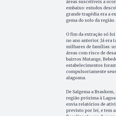
áreas suscetíveis a ocor
embaixo: estudos descob
grande tragédia era a e
gema do solo da região.
O fim da extração só fo
no ano anterior. Já era 
milhares de famílias: u
áreas com risco de des
bairros Mutange, Bebedo
estabelecimentos fora
compulsoriamente seus 
alagoana.
De Salgema a Braskem, 
região próxima à Lagoa
envia relatórios de ati
previsto por lei, e tem 