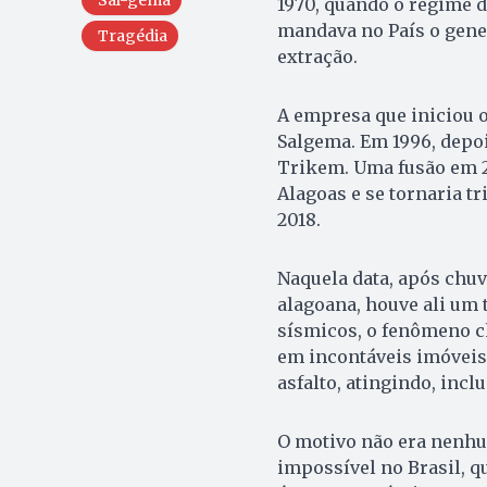
1970, quando o regime d
mandava no País o gener
Tragédia
extração.
A empresa que iniciou o
Salgema. Em 1996, depo
Trikem. Uma fusão em 2
Alagoas e se tornaria t
2018.
Naquela data, após chuva
alagoana, houve ali um 
sísmicos, o fenômeno c
em incontáveis imóveis
asfalto, atingindo, incl
O motivo não era nenhum
impossível no Brasil, q