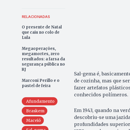
RELACIONADAS
O presente de Natal
que caiu no colo de
Lula
Megaoperações,
megamortes, zero
resultados: a farsa da
segurança pública no
RJ
Sal-gema é, basicamente
de cozinha, mas que se
Marconi Perillo e o
pastel de feira
fazer artefatos plástic
conhecidos polímeros.
Afundamento
Em 1943, quando na verd
Braskem
descobriu-se uma jazid
Maceió
profundidades superiore
Sal-gema