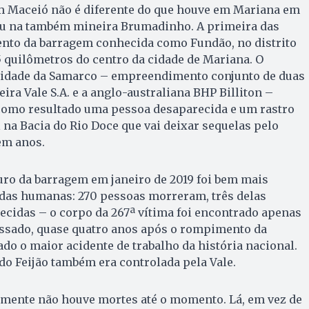
m Maceió não é diferente do que houve em Mariana em
eu na também mineira Brumadinho. A primeira das
ento da barragem conhecida como Fundão, no distrito
5 quilômetros do centro da cidade de Mariana. O
lidade da Samarco – empreendimento conjunto de duas
ira Vale S.A. e a anglo-australiana BHP Billiton –
 como resultado uma pessoa desaparecida e um rastro
 na Bacia do Rio Doce que vai deixar sequelas pelo
m anos.
ro da barragem em janeiro de 2019 foi bem mais
idas humanas: 270 pessoas morreram, três delas
cidas – o corpo da 267ª vítima foi encontrado apenas
sado, quase quatro anos após o rompimento da
ado o maior acidente de trabalho da história nacional.
o Feijão também era controlada pela Vale.
izmente não houve mortes até o momento. Lá, em vez de