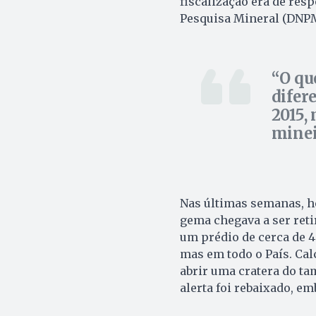
fiscalização era de res
Pesquisa Mineral (DNPM
O qu
difer
2015,
mine
Nas últimas semanas, h
gema chegava a ser reti
um prédio de cerca de 4
mas em todo o País. Ca
abrir uma cratera do ta
alerta foi rebaixado, 