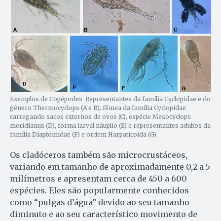
Exemplos de Copépodes. Representantes da família Cyclopidae e do
gênero Thermocyclops (A e B), fêmea da família Cyclopidae
carregando sacos externos de ovos (C), espécie Mesocyclops
meridianus (D), forma larval náuplio (E) e representantes adultos da
família Diaptomidae (F) e ordem Harpaticoida (G).
Os cladóceros também são microcrustáceos,
variando em tamanho de aproximadamente 0,2 a 5
milímetros e apresentam cerca de 450 a 600
espécies. Eles são popularmente conhecidos
como “pulgas d’água” devido ao seu tamanho
diminuto e ao seu característico movimento de