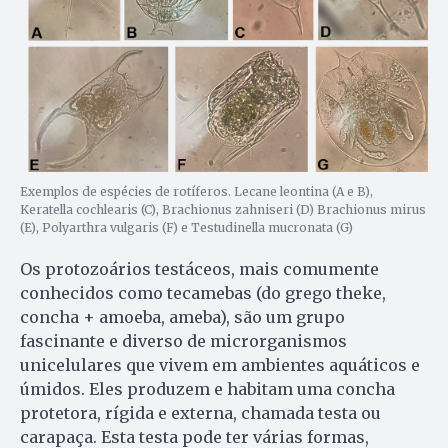
Exemplos de espécies de rotíferos. Lecane leontina (A e B),
Keratella cochlearis (C), Brachionus zahniseri (D) Brachionus mirus
(E), Polyarthra vulgaris (F) e Testudinella mucronata (G)
Os protozoários testáceos, mais comumente
conhecidos como tecamebas (do grego theke,
concha + amoeba, ameba), são um grupo
fascinante e diverso de microrganismos
unicelulares que vivem em ambientes aquáticos e
úmidos. Eles produzem e habitam uma concha
protetora, rígida e externa, chamada testa ou
carapaça. Esta testa pode ter várias formas,