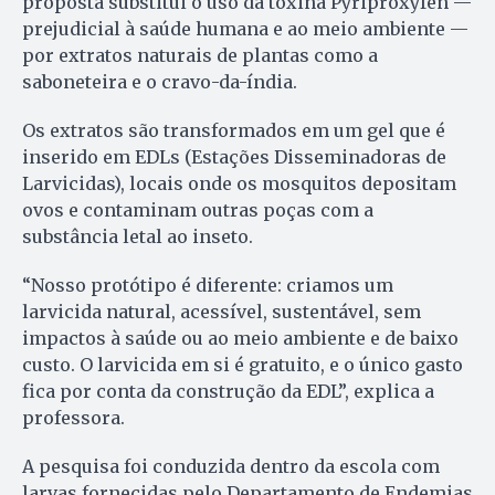
proposta substitui o uso da toxina Pyriproxyfen —
prejudicial à saúde humana e ao meio ambiente —
por extratos naturais de plantas como a
saboneteira e o cravo-da-índia.
Os extratos são transformados em um gel que é
inserido em EDLs (Estações Disseminadoras de
Larvicidas), locais onde os mosquitos depositam
ovos e contaminam outras poças com a
substância letal ao inseto.
“Nosso protótipo é diferente: criamos um
larvicida natural, acessível, sustentável, sem
impactos à saúde ou ao meio ambiente e de baixo
custo. O larvicida em si é gratuito, e o único gasto
fica por conta da construção da EDL”, explica a
professora.
A pesquisa foi conduzida dentro da escola com
larvas fornecidas pelo Departamento de Endemias