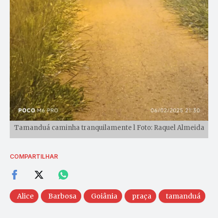
Tamanduá caminha tranquilamente l Foto: Raquel Almeida
COMPARTILHAR
Alice
Barbosa
Goiânia
praça
tamanduá