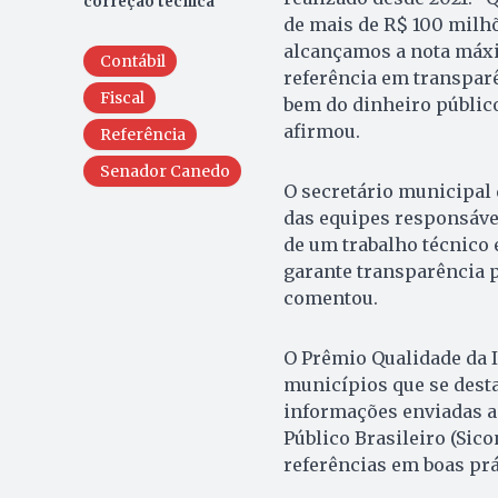
correção técnica
de mais de R$ 100 milhõ
alcançamos a nota máx
Contábil
referência em transpar
Fiscal
bem do dinheiro público
afirmou.
Referência
Senador Canedo
O secretário municipal 
das equipes responsávei
de um trabalho técnico 
garante transparência p
comentou.
O Prêmio Qualidade da I
municípios que se desta
informações enviadas ao
Público Brasileiro (Sic
referências em boas prát