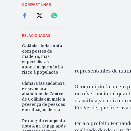
COMPARTILHAR
RELACIONADAS
Goiânia ainda conta
com postes de
madeira, mas
especialistas
apontam que não há
representantes de munic
risco à população
Câmara faz audiência
O município ficou em pr
e escancara
no nível nacional quant
abandono do Centro
de Goiânia em meio a
classificação máxima 
presença de pessoas
Rio Verde, que liderava 
em situação de rua
Porangatu conquista
Para o prefeito Fernando
nota A na Capag após
realizado desde 2021. 