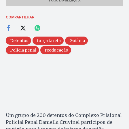
Foto: Divulgação.
COMPARTILHAR
Detentos
força tarefa
Goiânia
Polícia penal
reeducação
Um grupo de 200 detentos do Complexo Prisional
Policial Penal Daniella Cruvinel participou de
mutirão para limpeza de bairros da região