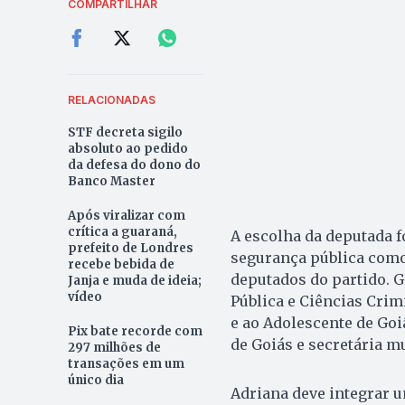
COMPARTILHAR
RELACIONADAS
STF decreta sigilo
absoluto ao pedido
da defesa do dono do
Banco Master
Após viralizar com
crítica a guaraná,
A escolha da deputada f
prefeito de Londres
segurança pública como 
recebe bebida de
deputados do partido. G
Janja e muda de ideia;
vídeo
Pública e Ciências Crimi
e ao Adolescente de Goiâ
Pix bate recorde com
de Goiás e secretária m
297 milhões de
transações em um
único dia
Adriana deve integrar 