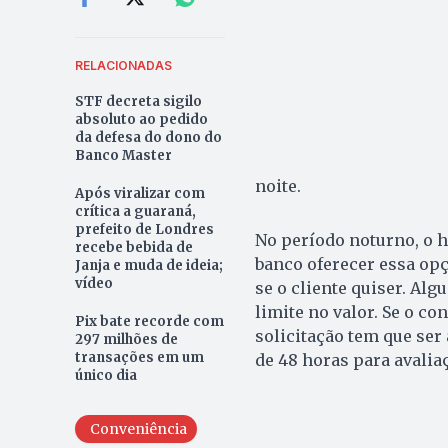
RELACIONADAS
STF decreta sigilo
absoluto ao pedido
da defesa do dono do
Banco Master
noite.
Após viralizar com
crítica a guaraná,
prefeito de Londres
No período noturno, o ho
recebe bebida de
banco oferecer essa opç
Janja e muda de ideia;
vídeo
se o cliente quiser. Al
limite no valor. Se o co
Pix bate recorde com
solicitação tem que se
297 milhões de
transações em um
de 48 horas para avalia
único dia
Conveniência