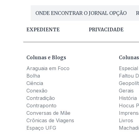
ONDE ENCONTRAR O JORNAL OPÇÃO
R
EXPEDIENTE
PRIVACIDADE
Colunas e Blogs
Colunas
Araguaia em Foco
Especial
Bolha
Faltou D
Ciência
Geopolít
Conexão
Gerais
Contradição
História
Contraponto
Hocus 
Conversas de Mãe
Imprens
Crônicas de Viagens
Livros
Espaço UFG
Machadia