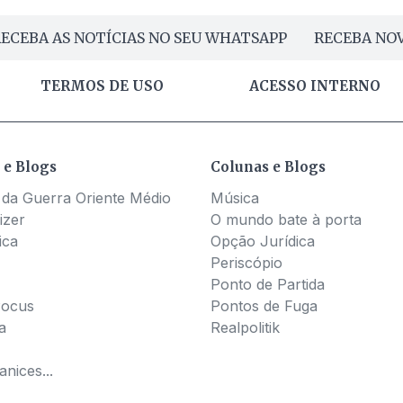
ECEBA AS NOTÍCIAS NO SEU WHATSAPP
RECEBA NOV
TERMOS DE USO
ACESSO INTERNO
 e Blogs
Colunas e Blogs
 da Guerra Oriente Médio
Música
izer
O mundo bate à porta
ica
Opção Jurídica
Periscópio
Ponto de Partida
Pocus
Pontos de Fuga
a
Realpolitik
nices...