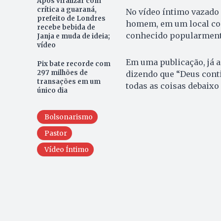
Após viralizar com
crítica a guaraná,
No vídeo íntimo vazado 
prefeito de Londres
homem, em um local com
recebe bebida de
conhecido popularmente
Janja e muda de ideia;
vídeo
Em uma publicação, já 
Pix bate recorde com
297 milhões de
dizendo que “Deus cont
transações em um
todas as coisas debaixo 
único dia
Bolsonarismo
Pastor
Vídeo Íntimo