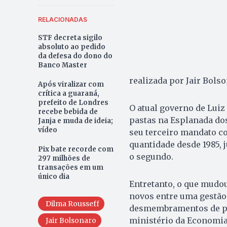
RELACIONADAS
STF decreta sigilo
absoluto ao pedido
da defesa do dono do
Banco Master
realizada por Jair Bolso
Após viralizar com
crítica a guaraná,
prefeito de Londres
O atual governo de Luiz
recebe bebida de
pastas na Esplanada dos
Janja e muda de ideia;
vídeo
seu terceiro mandato c
quantidade desde 1985,
Pix bate recorde com
o segundo.
297 milhões de
transações em um
único dia
Entretanto, o que mudou
novos entre uma gestão
Dilma Rousseff
desmembramentos de pas
ministério da Economia 
Jair Bolsonaro