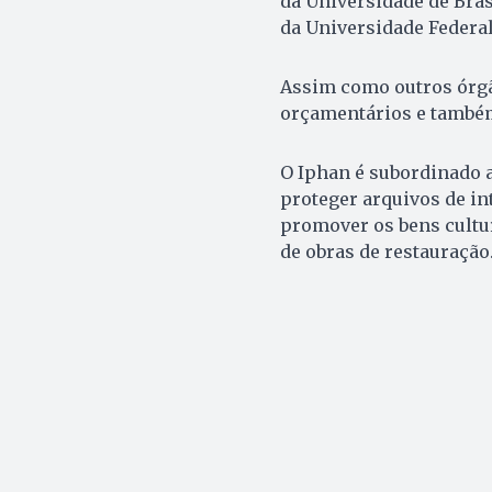
da Universidade de Bras
da Universidade Federa
Assim como outros órgão
orçamentários e também 
O Iphan é subordinado ao
proteger arquivos de int
promover os bens cultur
de obras de restauração