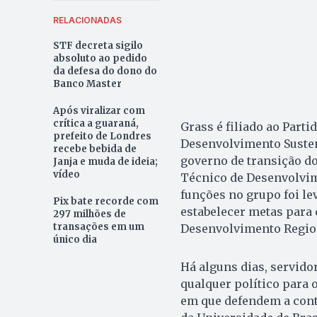
RELACIONADAS
STF decreta sigilo
absoluto ao pedido
da defesa do dono do
Banco Master
Após viralizar com
crítica a guaraná,
Grass é filiado ao Parti
prefeito de Londres
Desenvolvimento Sustent
recebe bebida de
governo de transição d
Janja e muda de ideia;
vídeo
Técnico de Desenvolvim
funções no grupo foi lev
Pix bate recorde com
estabelecer metas para 
297 milhões de
transações em um
Desenvolvimento Regio
único dia
Há alguns dias, servido
qualquer político para 
em que defendem a cont