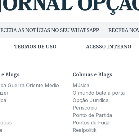
ECEBA AS NOTÍCIAS NO SEU WHATSAPP
RECEBA NOV
TERMOS DE USO
ACESSO INTERNO
 e Blogs
Colunas e Blogs
 da Guerra Oriente Médio
Música
izer
O mundo bate à porta
ica
Opção Jurídica
Periscópio
Ponto de Partida
Pocus
Pontos de Fuga
a
Realpolitik