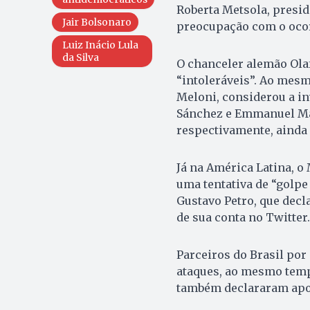
Roberta Metsola, presi
Jair Bolsonaro
preocupação com o ocor
Luiz Inácio Lula
da Silva
O chanceler alemão Ola
“intoleráveis”. Ao mesm
Meloni, considerou a i
Sánchez e Emmanuel Ma
respectivamente, ainda
Já na América Latina, 
uma tentativa de “golpe
Gustavo Petro, que decl
de sua conta no Twitter
Parceiros do Brasil po
ataques, ao mesmo temp
também declararam apoi