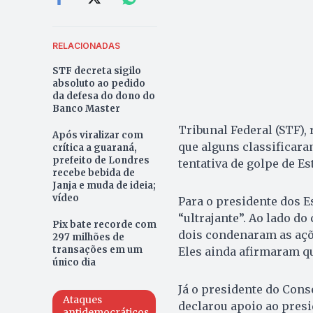
RELACIONADAS
STF decreta sigilo
absoluto ao pedido
da defesa do dono do
Banco Master
Tribunal Federal (STF)
Após viralizar com
que alguns classificar
crítica a guaraná,
prefeito de Londres
tentativa de golpe de Es
recebe bebida de
Janja e muda de ideia;
vídeo
Para o presidente dos E
“ultrajante”. Ao lado do
Pix bate recorde com
dois condenaram as açõe
297 milhões de
transações em um
Eles ainda afirmaram qu
único dia
Já o presidente do Cons
Ataques
declarou apoio ao presi
antidemocráticos