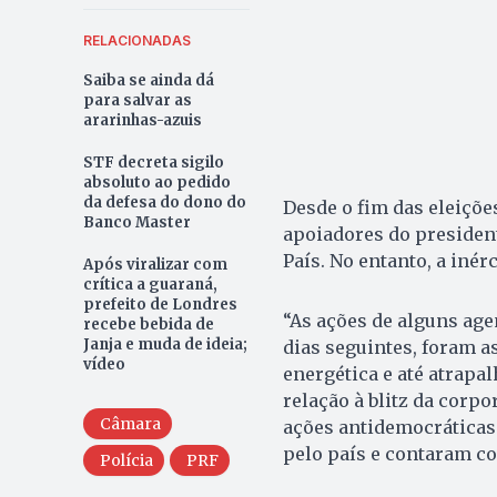
RELACIONADAS
Saiba se ainda dá
para salvar as
ararinhas-azuis
STF decreta sigilo
absoluto ao pedido
da defesa do dono do
Desde o fim das eleiçõe
Banco Master
apoiadores do president
País. No entanto, a inér
Após viralizar com
crítica a guaraná,
prefeito de Londres
“As ações de alguns agen
recebe bebida de
Janja e muda de ideia;
dias seguintes, foram a
vídeo
energética e até atrapa
relação à blitz da corpo
Câmara
ações antidemocráticas
pelo país e contaram c
Polícia
PRF