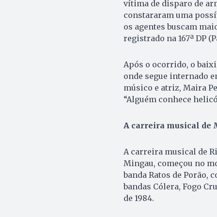
vítima de disparo de arm
constararam uma possív
os agentes buscam maior
registrado na 167ª DP (P
Após o ocorrido, o baix
onde segue internado em
músico e atriz, Maira P
“Alguém conhece helicóp
A carreira musical de
A carreira musical de R
Mingau, começou no mov
banda Ratos de Porão, 
bandas Cólera, Fogo Cru
de 1984.