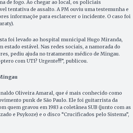
a de fogo. Ao chegar ao local, os policiais
el tentativa de assalto. A PM ouviu uma testemunha e
es informaçõe para esclarecer o incidente. O caso foi
araty).
ista foi levado ao hospital municipal Hugo Miranda,
 estado estável. Nas redes sociais, a namorada do
eres, pediu ajuda no tratamento médico de Mingau.
tero com UTI? Urgente!!!”, publicou.
 Mingau
inaldo Oliveira Amaral, que é mais conhecido como
imento punk de São Paulo. Ele foi guitarrista da
com quem gravou em 1983 a coletânea SUB (junto com as
zado e Psykoze) e o disco “Crucificados pelo Sistema”,