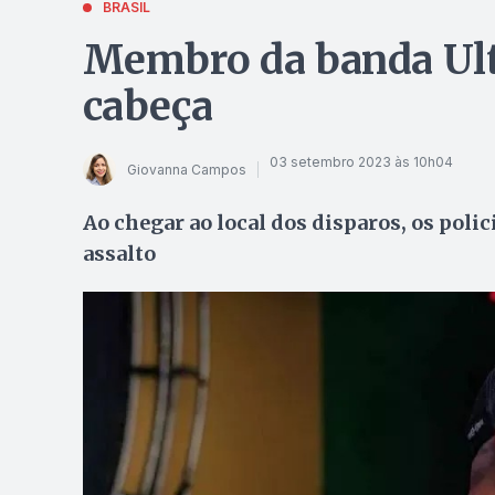
BRASIL
Membro da banda Ultr
cabeça
03 setembro 2023 às 10h04
Giovanna Campos
Ao chegar ao local dos disparos, os poli
assalto