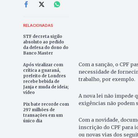
RELACIONADAS
STF decreta sigilo
absoluto ao pedido
da defesa do dono do
Banco Master
Com a sanção, o CPF pas
Após viralizar com
crítica a guaraná,
necessidade de fornecim
prefeito de Londres
trabalho, por exemplo.
recebe bebida de
Janja e muda de ideia;
vídeo
A nova lei não impede 
exigências não podem s
Pix bate recorde com
297 milhões de
transações em um
Com a novidade, documen
único dia
inscrição do CPF para i
ou novas vias dos segu