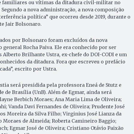
familiares ou vítimas da ditadura civil-militar no
85. Segundo a nova administração, a nova composição
terferência política” que ocorreu desde 2019, durante o
e Jair Bolsonaro.
eados por Bolsonaro foram excluídos da nova
 general Rocha Paiva. Ele era conhecido por ser
 Alberto Brilhante Ustra, ex-chefe do DOI-CODI e um
onhecidos da ditadura. Fora que escreveu o prefácio
cada”, escrito por Ustra.
tia será presidida pela professora Eneá de Stutz e
e de Brasília (UnB). Além de Egmar, ainda será
layne Berbich Moraes; Ana Maria Lima de Oliveira;
hi; Vanda Davi Fernandes de Oliveira; Prudente José
los Moreira da Silva Filho; Virginius José Lianza da
o Moraes de Almeida; Roberta Camineiro Baggio;
uch; Egmar José de Oliveira; Cristiano Otávio Paixão