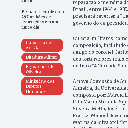
vídeo
reparação e memória de 
Brasil, entre 1964 e 19
Pix bate recorde com
precisará reverter a “in
297 milhões de
transações em um
governo do ex-president
único dia
Ou seja, militares nom
Comissão de
composição, incluindo o
Anistia
amigo do coronel Carlos
Ditadura Militar
dos torturadores mais c
do livro “A Verdade Sufo
Egmar José de
Oliveira
A nova Comissão de Anis
Ministério dos
Direitos
Almeida, da Universidad
Humanos
composta por: Márcia E
Rita Maria Miranda Sipa
Silveira Mello; José Car
Franca; Manoel Severin
Marina da Silva Steinbr