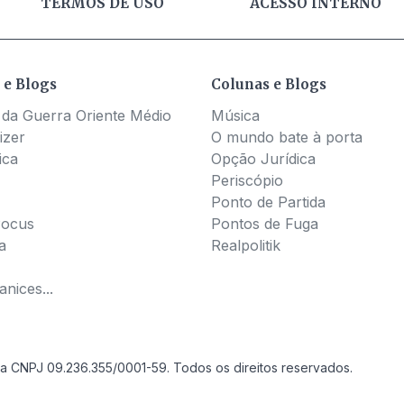
TERMOS DE USO
ACESSO INTERNO
 e Blogs
Colunas e Blogs
 da Guerra Oriente Médio
Música
izer
O mundo bate à porta
ica
Opção Jurídica
Periscópio
Ponto de Partida
Pocus
Pontos de Fuga
a
Realpolitik
nices...
a CNPJ 09.236.355/0001-59. Todos os direitos reservados.