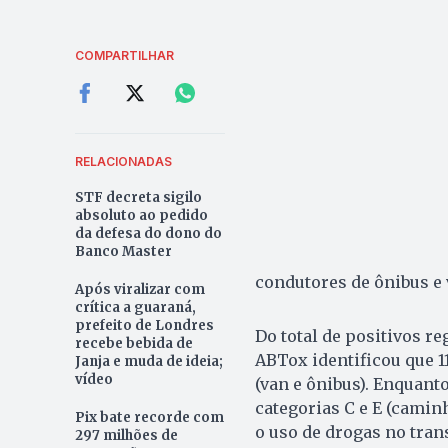
COMPARTILHAR
RELACIONADAS
STF decreta sigilo
absoluto ao pedido
da defesa do dono do
Banco Master
condutores de ônibus e 
Após viralizar com
crítica a guaraná,
prefeito de Londres
Do total de positivos r
recebe bebida de
ABTox identificou que 1
Janja e muda de ideia;
vídeo
(van e ônibus). Enquant
categorias C e E (cami
Pix bate recorde com
o uso de drogas no tran
297 milhões de