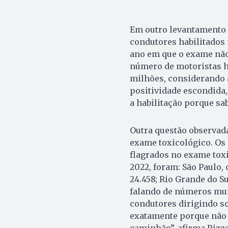
Em outro levantamento 
condutores habilitados 
ano em que o exame não 
número de motoristas ha
milhões, considerando 
positividade escondida,
a habilitação porque sa
Outra questão observad
exame toxicológico. Os
flagrados no exame toxi
2022, foram: São Paulo,
24.458; Rio Grande do Su
falando de números mui
condutores dirigindo sob
exatamente porque não t
caminhão”, afirma Rizzo