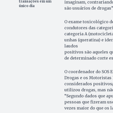
transações em um
imaginam, contrariando
único dia
são usuários de drogas”
O exame toxicológico de
condutores das categori
categoria A (motocicleta
unhas (queratina) e iden
laudos
positivos são aqueles 
de determinado corte es
O coordenador do SOS Es
Drogas e os Motoristas 
considerados positivos/
utilizou drogas, mas nã
“Segundo dados que apu
pessoas que fizeram uso
vezes maior do que os la