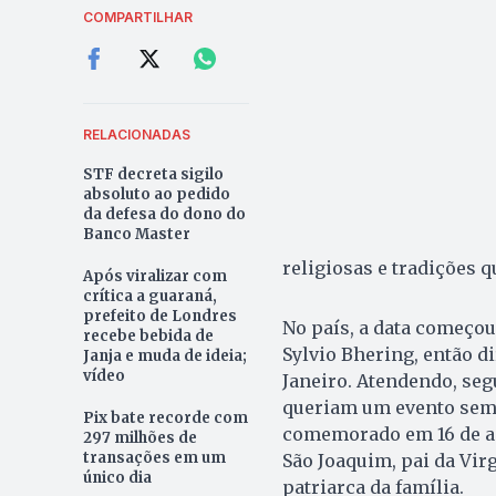
COMPARTILHAR
RELACIONADAS
STF decreta sigilo
absoluto ao pedido
da defesa do dono do
Banco Master
religiosas e tradições 
Após viralizar com
crítica a guaraná,
prefeito de Londres
No país, a data começou 
recebe bebida de
Sylvio Bhering, então di
Janja e muda de ideia;
vídeo
Janeiro. Atendendo, seg
queriam um evento semel
Pix bate recorde com
comemorado em 16 de ag
297 milhões de
transações em um
São Joaquim, pai da Vir
único dia
patriarca da família.