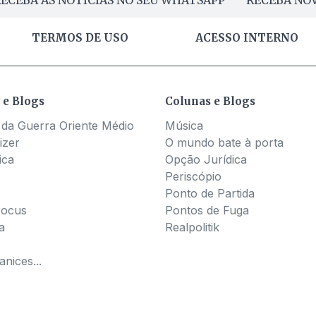
TERMOS DE USO
ACESSO INTERNO
 e Blogs
Colunas e Blogs
 da Guerra Oriente Médio
Música
izer
O mundo bate à porta
ica
Opção Jurídica
Periscópio
Ponto de Partida
Pocus
Pontos de Fuga
a
Realpolitik
nices...