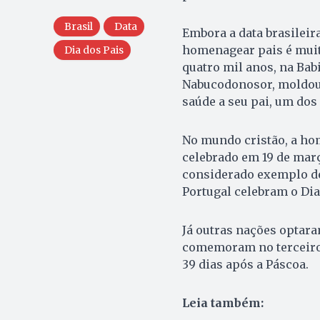
Brasil
Data
Embora a data brasileir
homenagear pais é muit
Dia dos Pais
quatro mil anos, na Bab
Nabucodonosor, moldou
saúde a seu pai, um dos
No mundo cristão, a ho
celebrado em 19 de março
considerado exemplo de 
Portugal celebram o Dia
Já outras nações optara
comemoram no terceiro 
39 dias após a Páscoa.
Leia também: