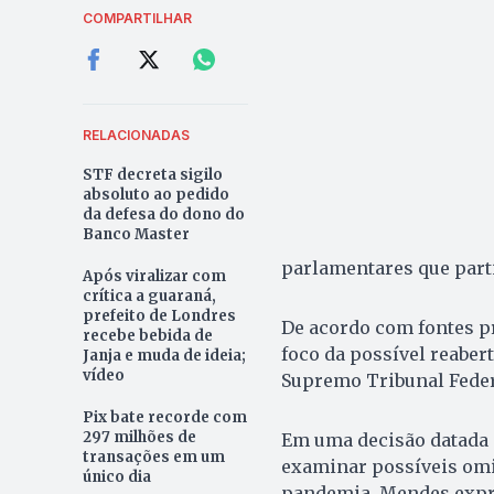
COMPARTILHAR
RELACIONADAS
STF decreta sigilo
absoluto ao pedido
da defesa do dono do
Banco Master
parlamentares que parti
Após viralizar com
crítica a guaraná,
prefeito de Londres
De acordo com fontes p
recebe bebida de
foco da possível reabe
Janja e muda de ideia;
vídeo
Supremo Tribunal Federa
Pix bate recorde com
297 milhões de
Em uma decisão datada d
transações em um
examinar possíveis omis
único dia
pandemia. Mendes expre