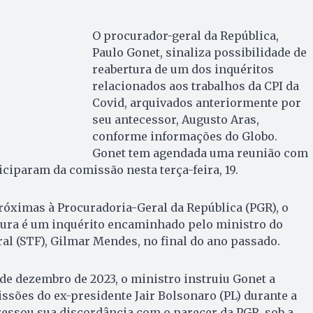
O procurador-geral da República,
Paulo Gonet, sinaliza possibilidade de
reabertura de um dos inquéritos
relacionados aos trabalhos da CPI da
Covid, arquivados anteriormente por
seu antecessor, Augusto Aras,
conforme informações do Globo.
Gonet tem agendada uma reunião com
ciparam da comissão nesta terça-feira, 19.
róximas à Procuradoria-Geral da República (PGR), o
rtura é um inquérito encaminhado pelo ministro do
l (STF), Gilmar Mendes, no final do ano passado.
e dezembro de 2023, o ministro instruiu Gonet a
sões do ex-presidente Jair Bolsonaro (PL) durante a
ssou sua discordância com o parecer da PGR, sob a