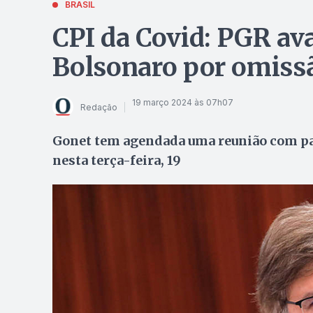
BRASIL
CPI da Covid: PGR ava
Bolsonaro por omiss
19 março 2024 às 07h07
Redação
Gonet tem agendada uma reunião com pa
nesta terça-feira, 19