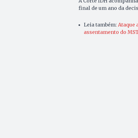
A Corte IDH acompanhar
final de um ano da deci
Leia também:
Ataque 
assentamento do MS