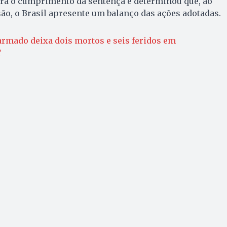
á o cumprimento da sentença e determinou que, ao
são, o Brasil apresente um balanço das ações adotadas.
armado deixa dois mortos e seis feridos em
T