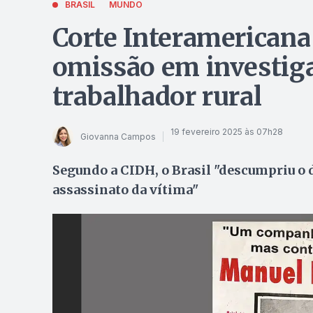
BRASIL
MUNDO
Corte Interamericana
omissão em investiga
trabalhador rural
19 fevereiro 2025 às 07h28
Giovanna Campos
Segundo a CIDH, o Brasil "descumpriu o d
assassinato da vítima"