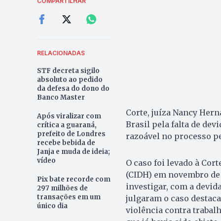
COMPARTILHAR
RELACIONADAS
STF decreta sigilo
absoluto ao pedido
da defesa do dono do
Banco Master
Corte, juíza Nancy Her
Após viralizar com
Brasil pela falta de dev
crítica a guaraná,
prefeito de Londres
razoável no processo pe
recebe bebida de
Janja e muda de ideia;
vídeo
O caso foi levado à Co
(CIDH) em novembro de 
Pix bate recorde com
investigar, com a devida
297 milhões de
transações em um
julgaram o caso destac
único dia
violência contra trabalh