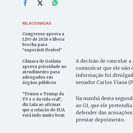
RELACIONADAS
Congresso aprova a
LDO de 2026 e libera
brecha para
“superávit flexível”
A decisão de cancelar a
Câmara de Goiânia
aprova prioridade no
comunicar que ele não 
atendimento para
informação foi divulgad
advogados em
senador Carlos Viana 
órgãos públicos
"Temos o Trump da
Na manhã desta segunda-
TV e o da vida real",
diz Lula ao afirmar
ao G1, que ele pretendia
que a relação do EUA
defender das acusações.
está indo muito bem
prestar depoimento.