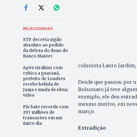
RELACIONADAS
STF decreta sigilo
absoluto ao pedido
da defesa do dono do
Banco Master
colunista Lauro Jardim, 
Após viralizar com
crítica a guaraná,
prefeito de Londres
Desde que passou por um
recebe bebida de
Bolsonaro já teve algu
Janja e muda de ideia;
vídeo
exemplo, ele deu entrad
mesmo motivo, em novem
Pix bate recorde com
março.
297 milhões de
transações em um
único dia
Extradição