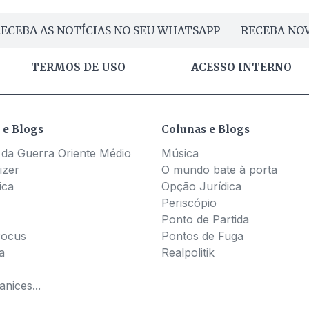
ECEBA AS NOTÍCIAS NO SEU WHATSAPP
RECEBA NOV
TERMOS DE USO
ACESSO INTERNO
 e Blogs
Colunas e Blogs
 da Guerra Oriente Médio
Música
izer
O mundo bate à porta
ica
Opção Jurídica
Periscópio
Ponto de Partida
Pocus
Pontos de Fuga
a
Realpolitik
nices...