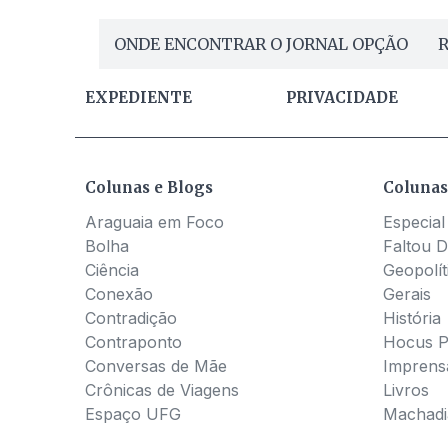
ONDE ENCONTRAR O JORNAL OPÇÃO
R
EXPEDIENTE
PRIVACIDADE
Colunas e Blogs
Colunas
Araguaia em Foco
Especial
Bolha
Faltou D
Ciência
Geopolít
Conexão
Gerais
Contradição
História
Contraponto
Hocus 
Conversas de Mãe
Imprens
Crônicas de Viagens
Livros
Espaço UFG
Machadia