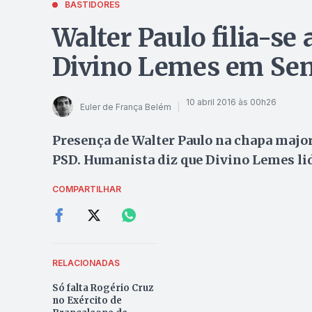
BASTIDORES
Walter Paulo filia-se 
Divino Lemes em Se
10 abril 2016 às 00h26
Euler de França Belém
Presença de Walter Paulo na chapa major
PSD. Humanista diz que Divino Lemes lid
COMPARTILHAR
RELACIONADAS
Só falta Rogério Cruz
no Exército de