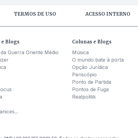
TERMOS DE USO
ACESSO INTERNO
 e Blogs
Colunas e Blogs
 da Guerra Oriente Médio
Música
izer
O mundo bate à porta
ica
Opção Jurídica
Periscópio
Ponto de Partida
Pocus
Pontos de Fuga
a
Realpolitik
nices...