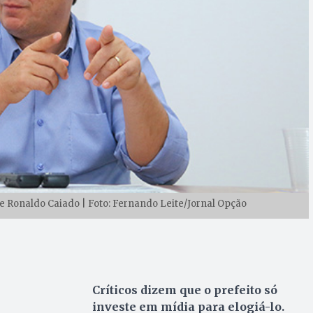
de Ronaldo Caiado | Foto: Fernando Leite/Jornal Opção
Críticos dizem que o prefeito só
investe em mídia para elogiá-lo.