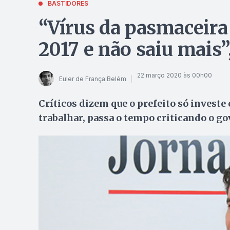
BASTIDORES
“Vírus da pasmaceir
2017 e não saiu mais”
22 março 2020 às 00h00
Euler de França Belém
Críticos dizem que o prefeito só investe
trabalhar, passa o tempo criticando o g