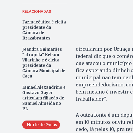
RELACIONADAS
Farmacêutica é eleita
presidente da
Câmara de
Brazabrantes
circularam por Uruaçu 
Jeandra Guimarães
“atropela” Kelson
federal diz que o comérc
Vilarinho e é eleita
que atacou o município 
presidente da
fica esperando dinheiro
Câmara Municipal de
Caçu
municipal não tem nenh
empreendedorismo, como
Ismael Alexandrino e
bem mesmo é investir em
Gustavo Gayer
articulam filiação de
trabalhador”.
Samuel Almeida no
PL
A outra fonte é um depu
em 10 minutos ouviu rel
Norte de Goiás
cedo, lá pelas 10, pra t