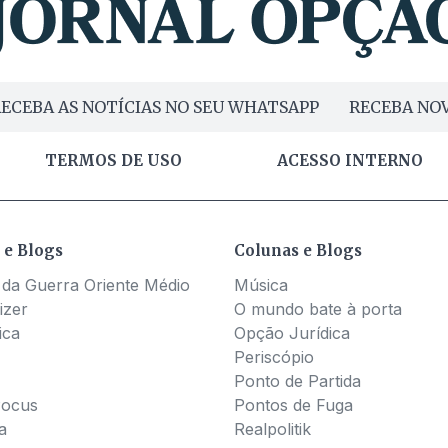
ECEBA AS NOTÍCIAS NO SEU WHATSAPP
RECEBA NOV
TERMOS DE USO
ACESSO INTERNO
 e Blogs
Colunas e Blogs
 da Guerra Oriente Médio
Música
izer
O mundo bate à porta
ica
Opção Jurídica
Periscópio
Ponto de Partida
Pocus
Pontos de Fuga
a
Realpolitik