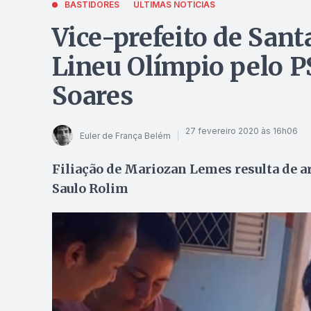
BASTIDORES
ÚLTIMAS NOTÍCIAS
Vice-prefeito de Sant
Lineu Olímpio pelo P
Soares
27 fevereiro 2020 às 16h06
Euler de França Belém
Filiação de Mariozan Lemes resulta de a
Saulo Rolim