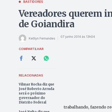
BASTIDORES
Vereadores querem i
de Goiandira
07 junho 2014 às 13h04
Ketllyn Fernandes
COMPARTILHAR
RELACIONADAS
Vilmar Rocha diz que
José Roberto Arruda
será o próximo
governador do
Distrito Federal
trabalhando, fazendo r
José Nelto diz que