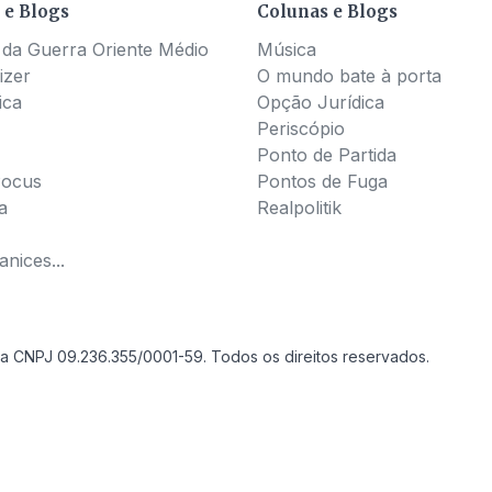
 e Blogs
Colunas e Blogs
 da Guerra Oriente Médio
Música
izer
O mundo bate à porta
ica
Opção Jurídica
Periscópio
Ponto de Partida
Pocus
Pontos de Fuga
a
Realpolitik
nices...
a CNPJ 09.236.355/0001-59. Todos os direitos reservados.