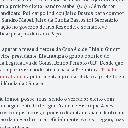
 o prefeito eleito, Sandro Mabel (UB). Além de ter
andidato, Policarpo indicou Jairo Bastos para compor
e Sandro Mabel. Jairo da Cunha Bastos foi Secretário
ação no governo de Iris Rezende, e se manteve
icarpo após deixar o Paço.
isputar a mesa diretora da Casa é o de Thialu Guiotti
 vice-presidente. Ele integra o grupo político do
a Legislativa de Goiás, Bruno Peixoto (UB). Desde que
ado para ser candidato da base à Prefeitura,
Thialu
uma aliança
: apoiar o então pré-candidato a prefeito em
sidência da Câmara.
ão tomou posse, mas, sendo o vereador eleito com
um argumento forte. Igor Franco e Henrique Alves
ros competidores, e podem disputar espaço dentro do
ção da mesa diretora. Oficialmente,
em on
negam; mas
,