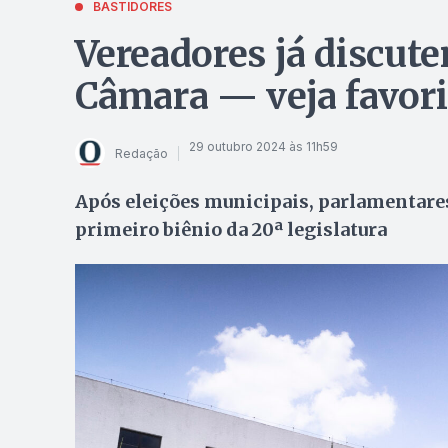
BASTIDORES
Vereadores já discut
Câmara — veja favori
29 outubro 2024 às 11h59
Redação
Após eleições municipais, parlamentares
primeiro biênio da 20ª legislatura