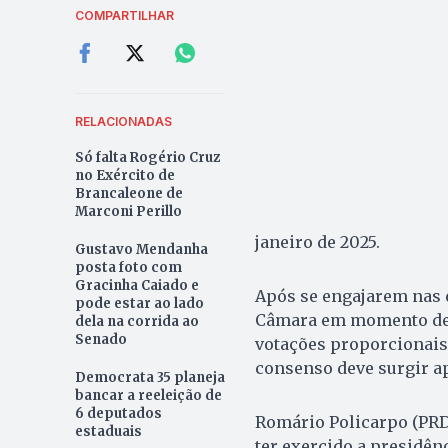
COMPARTILHAR
RELACIONADAS
Só falta Rogério Cruz
no Exército de
Brancaleone de
Marconi Perillo
janeiro de 2025.
Gustavo Mendanha
posta foto com
Gracinha Caiado e
Após se engajarem nas 
pode estar ao lado
Câmara em momento de c
dela na corrida ao
Senado
votações proporcionais 
consenso deve surgir a
Democrata 35 planeja
bancar a reeleição de
6 deputados
Romário Policarpo (PRD),
estaduais
ter exercido a presidên