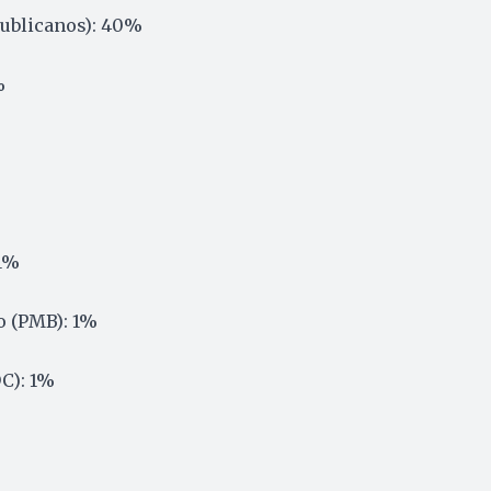
ublicanos): 40%
%
1%
o (PMB): 1%
DC): 1%
%