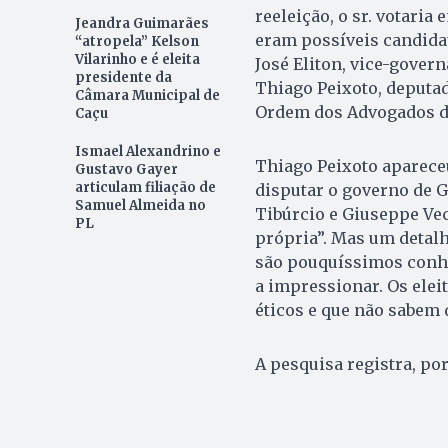
reeleição, o sr. votaria
Jeandra Guimarães
eram possíveis candida
“atropela” Kelson
Vilarinho e é eleita
José Eliton, vice-gover
presidente da
Thiago Peixoto, deputad
Câmara Municipal de
Ordem dos Advogados do
Caçu
Ismael Alexandrino e
Thiago Peixoto apareceu
Gustavo Gayer
articulam filiação de
disputar o governo de G
Samuel Almeida no
Tibúrcio e Giuseppe Vec
PL
própria”. Mas um detalh
são pouquíssimos conhe
a impressionar. Os elei
éticos e que não sabem 
A pesquisa registra, po