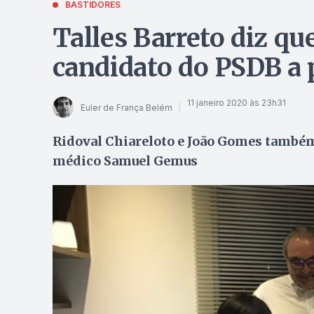
BASTIDORES
Talles Barreto diz q
candidato do PSDB a 
11 janeiro 2020 às 23h31
Euler de França Belém
Ridoval Chiareloto e João Gomes também
médico Samuel Gemus