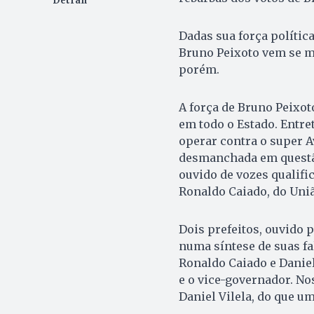
Detran
Dadas sua força política
Bruno Peixoto vem se 
porém.
A força de Bruno Peixoto
em todo o Estado. Entre
operar contra o super A
desmanchada em questão
ouvido de vozes qualif
Ronaldo Caiado, do Uniã
Dois prefeitos, ouvido 
numa síntese de suas f
Ronaldo Caiado e Daniel
e o vice-governador. No
Daniel Vilela, do que um