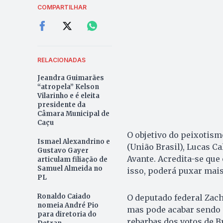
COMPARTILHAR
RELACIONADAS
Jeandra Guimarães
“atropela” Kelson
Vilarinho e é eleita
presidente da
Câmara Municipal de
Caçu
O objetivo do peixotism
Ismael Alexandrino e
(União Brasil), Lucas Ca
Gustavo Gayer
Avante. Acredita-se que
articulam filiação de
Samuel Almeida no
isso, poderá puxar mai
PL
Ronaldo Caiado
O deputado federal Zach
nomeia André Pio
mas pode acabar sendo c
para diretoria do
rebarbas dos votos de Br