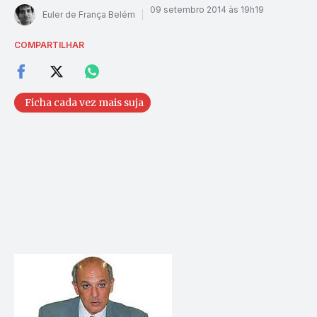
09 setembro 2014 às 19h19
Euler de França Belém
COMPARTILHAR
Ficha cada vez mais suja