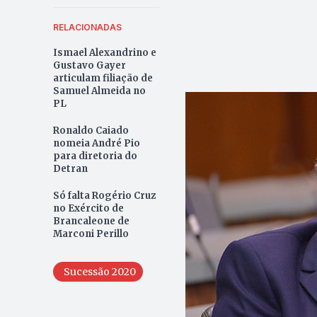
RELACIONADAS
Ismael Alexandrino e
Gustavo Gayer
articulam filiação de
Samuel Almeida no
PL
Ronaldo Caiado
nomeia André Pio
para diretoria do
Detran
Só falta Rogério Cruz
no Exército de
Brancaleone de
Marconi Perillo
Sucessão 2020