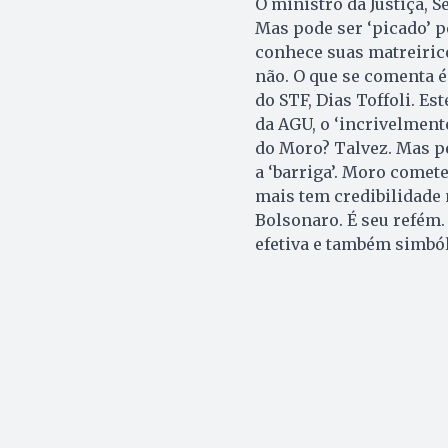
O ministro da Justiça, 
Mas pode ser ‘picado’ p
conhece suas matreirice
não. O que se comenta 
do STF, Dias Toffoli. Es
da AGU, o ‘incrivelment
do Moro? Talvez. Mas p
a ‘barriga’. Moro comete
mais tem credibilidade 
Bolsonaro. É seu refém.
efetiva e também simból