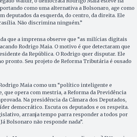
egado Waldir, o democrata Rodrigo Maia esteve na
mportando como uma alternativa a Bolsonaro, age como
om deputados da esquerda, do centro, da direita. Ele
asília. Não discrimina ninguém.”
a que a imprensa observe que “as milícias digitais
tacando Rodrigo Maia. O motivo é que detectaram que
esidente da República. O Rodrigo quer disputar. Ele
o pronto. Seu projeto de Reforma Tributária é ousado
Rodrigo Maia como um “político inteligente e
e, que opera com mestria, a Reforma da Previdência
 aprovada. Na presidência da Câmara dos Deputados,
er democrático. Escuta os deputados e os respeita.
islativo, arranja tempo parra responder a todos por
 Já Bolsonaro não responde nada”.