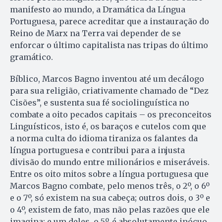
manifesto ao mundo, a Dramática da Língua
Portuguesa, parece acreditar que a instauração do
Reino de Marx na Terra vai depender de se
enforcar o último capitalista nas tripas do último
gramático.
Bíblico, Marcos Bagno inventou até um decálogo
para sua religião, criativamente chamado de “Dez
Cisões”, e sustenta sua fé sociolinguística no
combate a oito pecados capitais – os preconceitos
Linguísticos, isto é, os baraços e cutelos com que
a norma culta do idioma tiraniza os falantes da
língua portuguesa e contribui para a injusta
divisão do mundo entre milionários e miseráveis.
Entre os oito mitos sobre a língua portuguesa que
Marcos Bagno combate, pelo menos três, o 2º, o 6º
e o 7º, só existem na sua cabeça; outros dois, o 3º e
o 4º, existem de fato, mas não pelas razões que ele
imagina; e um deles, o 5º, é absolutamente inócuo,