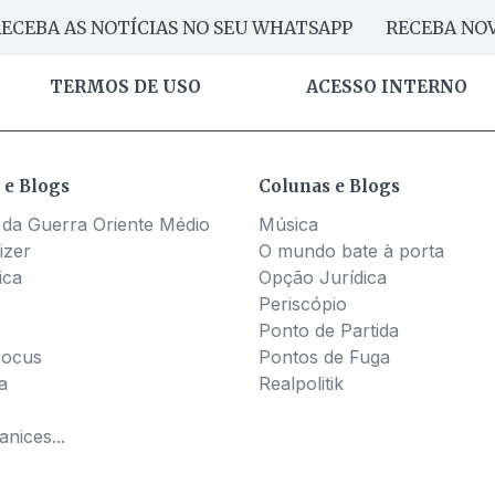
ECEBA AS NOTÍCIAS NO SEU WHATSAPP
RECEBA NOV
TERMOS DE USO
ACESSO INTERNO
 e Blogs
Colunas e Blogs
 da Guerra Oriente Médio
Música
izer
O mundo bate à porta
ica
Opção Jurídica
Periscópio
Ponto de Partida
Pocus
Pontos de Fuga
a
Realpolitik
nices...