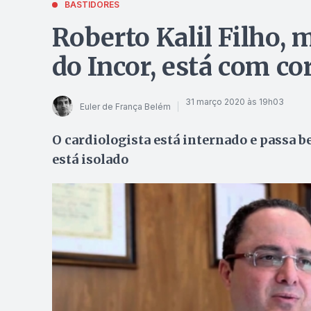
BASTIDORES
Roberto Kalil Filho, 
do Incor, está com co
31 março 2020 às 19h03
Euler de França Belém
O cardiologista está internado e passa 
está isolado