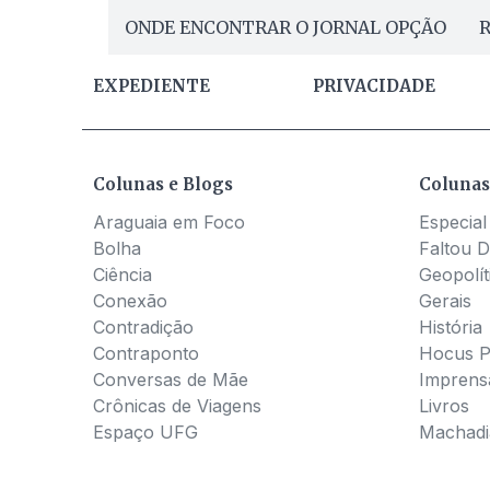
ONDE ENCONTRAR O JORNAL OPÇÃO
R
EXPEDIENTE
PRIVACIDADE
Colunas e Blogs
Colunas
Araguaia em Foco
Especial
Bolha
Faltou D
Ciência
Geopolít
Conexão
Gerais
Contradição
História
Contraponto
Hocus 
Conversas de Mãe
Imprens
Crônicas de Viagens
Livros
Espaço UFG
Machadia