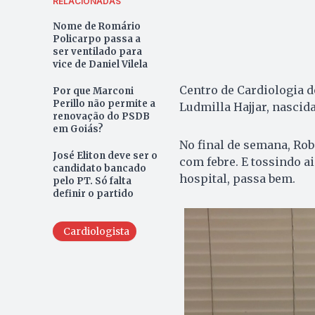
RELACIONADAS
Nome de Romário
Policarpo passa a
ser ventilado para
vice de Daniel Vilela
Centro de Cardiologia d
Por que Marconi
Perillo não permite a
Ludmilla Hajjar, nascid
renovação do PSDB
em Goiás?
No final de semana, Rob
José Eliton deve ser o
com febre. E tossindo a
candidato bancado
hospital, passa bem.
pelo PT. Só falta
definir o partido
Cardiologista